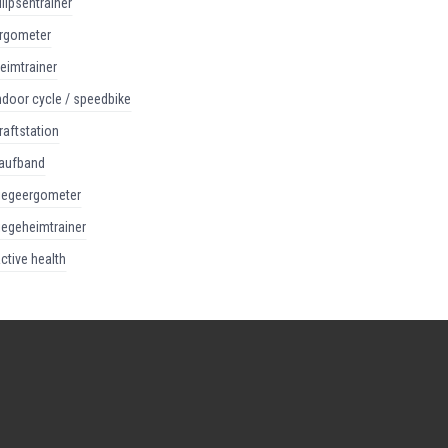
ellipsentrainer
ergometer
heimtrainer
indoor cycle / speedbike
kraftstation
laufband
liegeergometer
liegeheimtrainer
active health