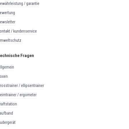
gewährleistung / garantie
bewertung
newsletter
kontakt / kundenservice
umweltschutz
echnische Fragen
allgemein
boxen
crosstrainer / ellipsentrainer
heimtrainer / ergometer
kraftstation
laufband
rudergerät