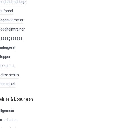
langhantelablage
laufband
liegeergometer
liegeheimtrainer
massagesessel
rudergerät
stepper
basketball
active health
kleinartikel
ehler & Lösungen
allgemein
crosstrainer