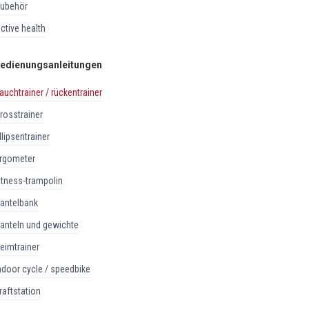
zubehör
active health
edienungsanleitungen
bauchtrainer / rückentrainer
crosstrainer
ellipsentrainer
ergometer
fitness-trampolin
hantelbank
hanteln und gewichte
heimtrainer
indoor cycle / speedbike
kraftstation