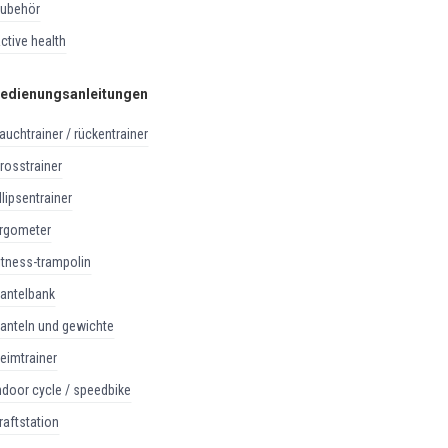
zubehör
active health
edienungsanleitungen
bauchtrainer / rückentrainer
crosstrainer
ellipsentrainer
ergometer
fitness-trampolin
hantelbank
hanteln und gewichte
heimtrainer
indoor cycle / speedbike
kraftstation