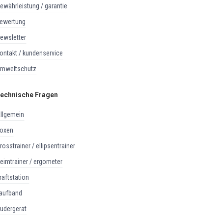
gewährleistung / garantie
bewertung
newsletter
kontakt / kundenservice
umweltschutz
echnische Fragen
allgemein
boxen
crosstrainer / ellipsentrainer
heimtrainer / ergometer
kraftstation
laufband
rudergerät