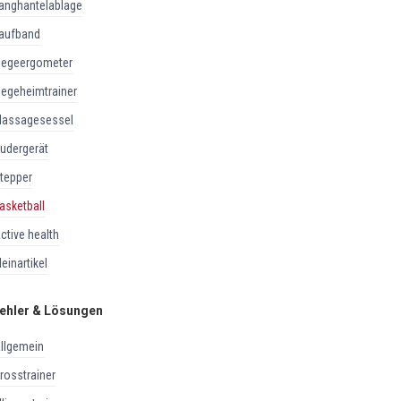
langhantelablage
laufband
liegeergometer
liegeheimtrainer
massagesessel
rudergerät
stepper
basketball
active health
kleinartikel
ehler & Lösungen
allgemein
crosstrainer