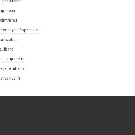
ellipsentrainer
ergometer
heimtrainer
indoor cycle / speedbike
kraftstation
laufband
liegeergometer
liegeheimtrainer
active health