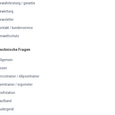
gewährleistung / garantie
bewertung
newsletter
kontakt / kundenservice
umweltschutz
echnische Fragen
allgemein
boxen
crosstrainer / ellipsentrainer
heimtrainer / ergometer
kraftstation
laufband
rudergerät