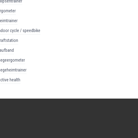
ellipsentrainer
ergometer
heimtrainer
indoor cycle / speedbike
kraftstation
laufband
liegeergometer
liegeheimtrainer
active health