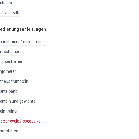
zubehör
active health
edienungsanleitungen
bauchtrainer / rückentrainer
crosstrainer
ellipsentrainer
ergometer
fitness-trampolin
hantelbank
hanteln und gewichte
heimtrainer
indoor cycle / speedbike
kraftstation