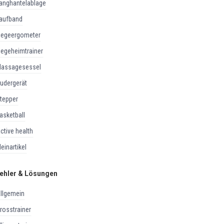
langhantelablage
laufband
liegeergometer
liegeheimtrainer
massagesessel
rudergerät
stepper
basketball
active health
kleinartikel
ehler & Lösungen
allgemein
crosstrainer