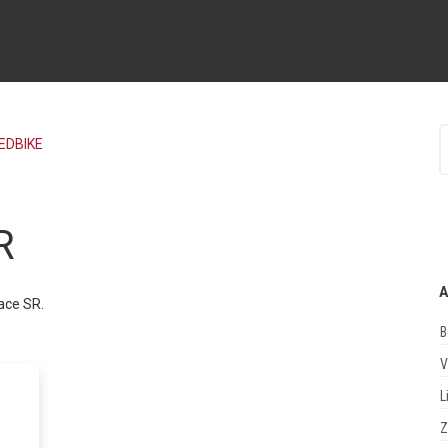
EDBIKE
R
A
ace SR.