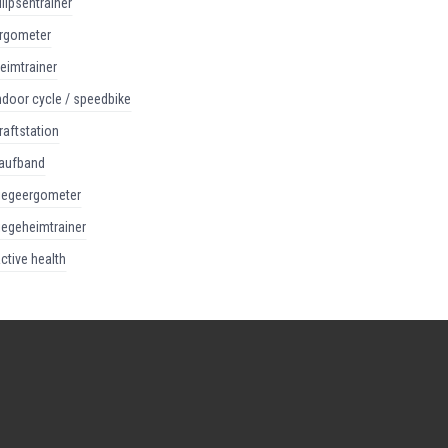
ellipsentrainer
ergometer
heimtrainer
indoor cycle / speedbike
kraftstation
laufband
liegeergometer
liegeheimtrainer
active health