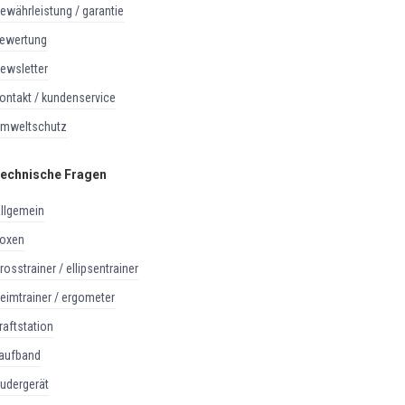
gewährleistung / garantie
bewertung
newsletter
kontakt / kundenservice
umweltschutz
echnische Fragen
allgemein
boxen
crosstrainer / ellipsentrainer
heimtrainer / ergometer
kraftstation
laufband
rudergerät