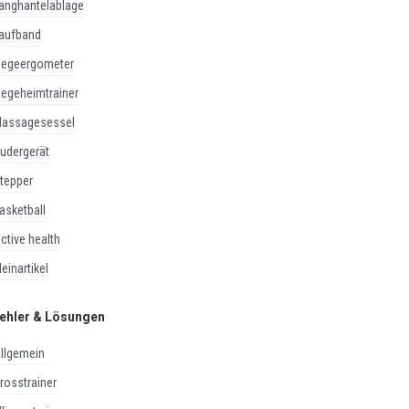
langhantelablage
laufband
liegeergometer
liegeheimtrainer
massagesessel
rudergerät
stepper
basketball
active health
kleinartikel
ehler & Lösungen
allgemein
crosstrainer