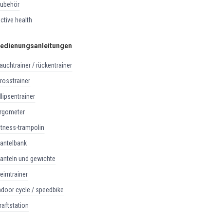
zubehör
active health
edienungsanleitungen
bauchtrainer / rückentrainer
crosstrainer
ellipsentrainer
ergometer
fitness-trampolin
hantelbank
hanteln und gewichte
heimtrainer
indoor cycle / speedbike
kraftstation